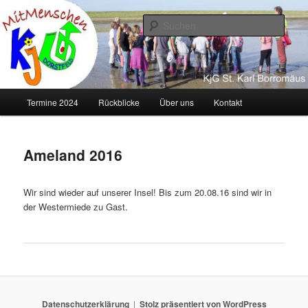
Zum
primären
Such
Inhalt
springen
KJG Dorstfeld
Hauptmenü
Termine 2024
Rückblicke
Über uns
Kontakt
Ameland 2016
Wir sind wieder auf unserer Insel! Bis zum 20.08.16 sind wir in
der Westermiede zu Gast.
Datenschutzerklärung
Stolz präsentiert von WordPress