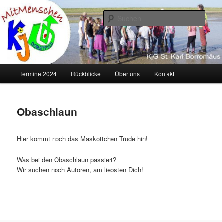
Zum
primären
Such
Inhalt
springen
KJG Dorstfeld
Hauptmenü
Termine 2024
Rückblicke
Über uns
Kontakt
Obaschlaun
Hier kommt noch das Maskottchen Trude hin!
Was bei den Obaschlaun passiert?
Wir suchen noch Autoren, am liebsten Dich!