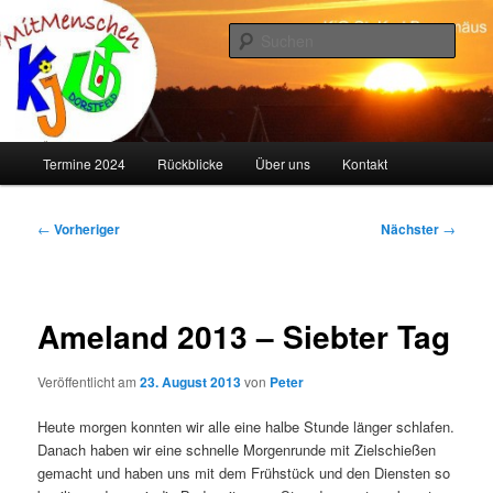
Zum
primären
Such
Inhalt
springen
KJG Dorstfeld
Hauptmenü
Termine 2024
Rückblicke
Über uns
Kontakt
Beitragsnavigation
←
Vorheriger
Nächster
→
Ameland 2013 – Siebter Tag
Veröffentlicht am
23. August 2013
von
Peter
Heute morgen konnten wir alle eine halbe Stunde länger schlafen.
Danach haben wir eine schnelle Morgenrunde mit Zielschießen
gemacht und haben uns mit dem Frühstück und den Diensten so