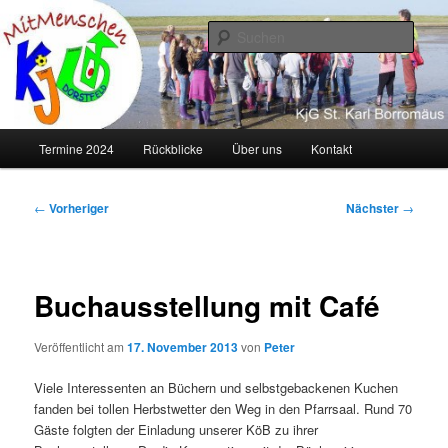
Zum
primären
Such
Inhalt
springen
KJG Dorstfeld
Hauptmenü
Termine 2024
Rückblicke
Über uns
Kontakt
Beitragsnavigation
←
Vorheriger
Nächster
→
Buchausstellung mit Café
Veröffentlicht am
17. November 2013
von
Peter
Viele Interessenten an Büchern und selbstgebackenen Kuchen
fanden bei tollen Herbstwetter den Weg in den Pfarrsaal. Rund 70
Gäste folgten der Einladung unserer KöB zu ihrer