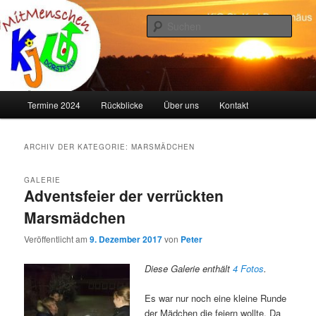
Zum
Zum
primären
sekundären
Such
Inhalt
Inhalt
springen
springen
KJG Dorstfeld
Hauptmenü
Termine 2024
Rückblicke
Über uns
Kontakt
ARCHIV DER KATEGORIE:
MARSMÄDCHEN
GALERIE
Adventsfeier der verrückten
Marsmädchen
Veröffentlicht am
9. Dezember 2017
von
Peter
Diese Galerie enthält
4 Fotos
.
Es war nur noch eine kleine Runde
der Mädchen die feiern wollte. Da