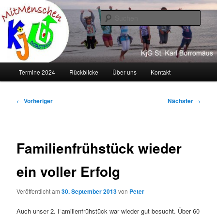
Zum
primären
Such
Inhalt
springen
KJG Dorstfeld
Hauptmenü
Termine 2024
Rückblicke
Über uns
Kontakt
Beitragsnavigation
←
Vorheriger
Nächster
→
Familienfrühstück wieder
ein voller Erfolg
Veröffentlicht am
30. September 2013
von
Peter
Auch unser 2. Familienfrühstück war wieder gut besucht. Über 60