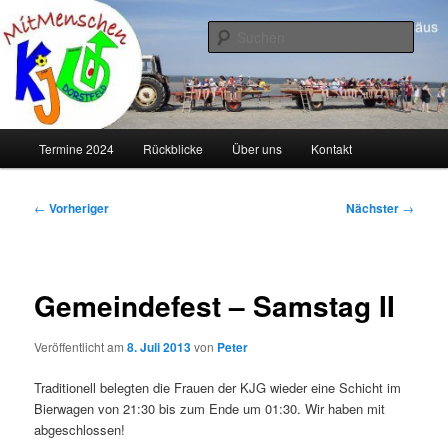
Zum
primären
Such
Inhalt
springen
KJG Dorstfeld
Hauptmenü
Termine 2024
Rückblicke
Über uns
Kontakt
Beitragsnavigation
←
Vorheriger
Nächster
→
Gemeindefest – Samstag II
Veröffentlicht am
8. Juli 2013
von
Peter
Traditionell belegten die Frauen der KJG wieder eine Schicht im
Bierwagen von 21:30 bis zum Ende um 01:30. Wir haben mit
abgeschlossen!