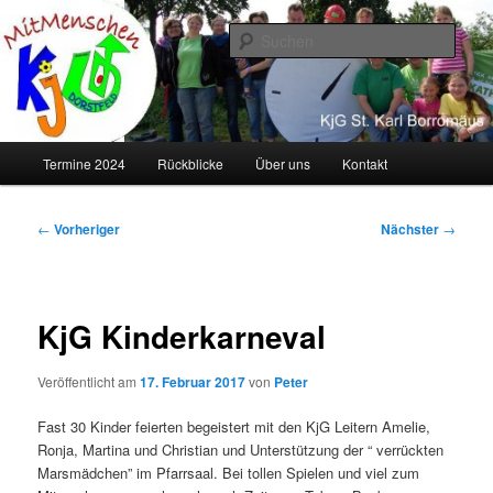
Zum
primären
Such
Inhalt
springen
KJG Dorstfeld
Hauptmenü
Termine 2024
Rückblicke
Über uns
Kontakt
Beitragsnavigation
←
Vorheriger
Nächster
→
KjG Kinderkarneval
Veröffentlicht am
17. Februar 2017
von
Peter
Fast 30 Kinder feierten begeistert mit den KjG Leitern Amelie,
Ronja, Martina und Christian und Unterstützung der “ verrückten
Marsmädchen” im Pfarrsaal. Bei tollen Spielen und viel zum