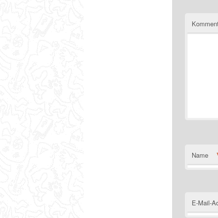
Komment
Name
E-Mail-A