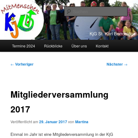
Zum
primären
Such
Inhalt
springen
KJG Dorstfeld
Hauptmenü
Termine 2024
Rückblicke
Über uns
Kontakt
Beitragsnavigation
←
Vorheriger
Nächster
→
Mitgliederversammlung
2017
Veröffentlicht am
29. Januar 2017
von
Martina
Einmal im Jahr ist eine Mitgliederversammlung in der KjG