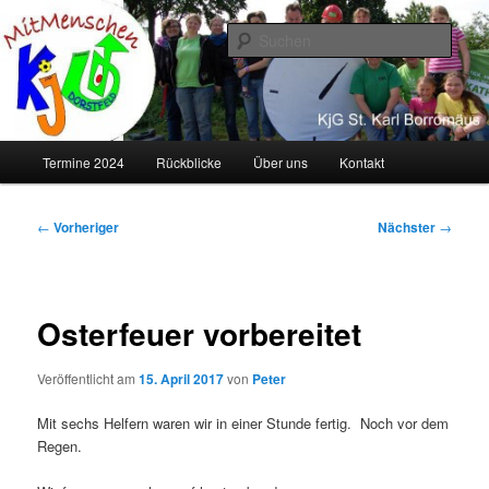
Zum
primären
Such
Inhalt
springen
KJG Dorstfeld
Hauptmenü
Termine 2024
Rückblicke
Über uns
Kontakt
Beitragsnavigation
←
Vorheriger
Nächster
→
Osterfeuer vorbereitet
Veröffentlicht am
15. April 2017
von
Peter
Mit sechs Helfern waren wir in einer Stunde fertig. Noch vor dem
Regen.