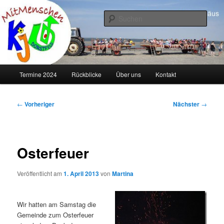
Zum
primären
Such
Inhalt
springen
KJG Dorstfeld
Hauptmenü
Termine 2024
Rückblicke
Über uns
Kontakt
Beitragsnavigation
←
Vorheriger
Nächster
→
Osterfeuer
Veröffentlicht am
1. April 2013
von
Martina
Wir hatten am Samstag die
Gemeinde zum Osterfeuer