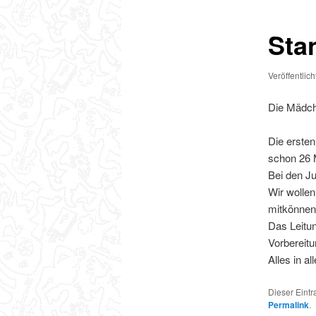
Sta
Veröffentlic
Die Mädch
Die erste
schon 26 
Bei den Ju
Wir wolle
mitkönnen
Das Leitun
Vorbereit
Alles in a
Dieser Eint
Permalink
.