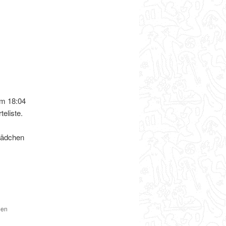
um 18:04
eliste.
Mädchen
den