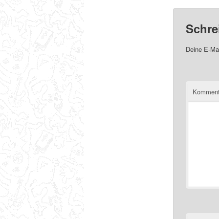
Schre
Deine E-Mai
Komment