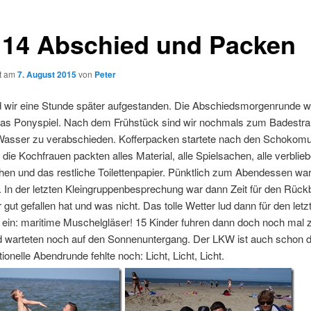
 14 Abschied und Packen
ht am
7. August 2015
von
Peter
d wir eine Stunde später aufgestanden. Die Abschiedsmorgenrunde w
as Ponyspiel. Nach dem Frühstück sind wir nochmals zum Badestr
asser zu verabschieden. Kofferpacken startete nach den Schokomuf
 die Kochfrauen packten alles Material, alle Spielsachen, alle verblie
en und das restliche Toilettenpapier. Pünktlich zum Abendessen war
ig. In der letzten Kleingruppenbesprechung war dann Zeit für den Rück
 gut gefallen hat und was nicht. Das tolle Wetter lud dann für den letz
ein: maritime Muschelgläser! 15 Kinder fuhren dann doch noch mal
d warteten noch auf den Sonnenuntergang. Der LKW ist auch schon d
itionelle Abendrunde fehlte noch: Licht, Licht, Licht.