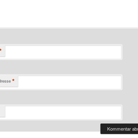
*
*
dresse