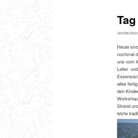
Tag
Veröffentlic
Heute sin
nochmal d
uns vom W
Leiter und
Essensach
alles fert
den Kinder
Workshop 
Strand un
letzte trad