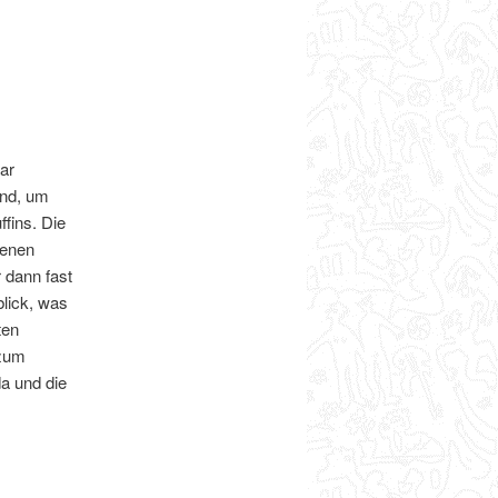
ar
and, um
fins. Die
benen
 dann fast
blick, was
ten
 zum
a und die