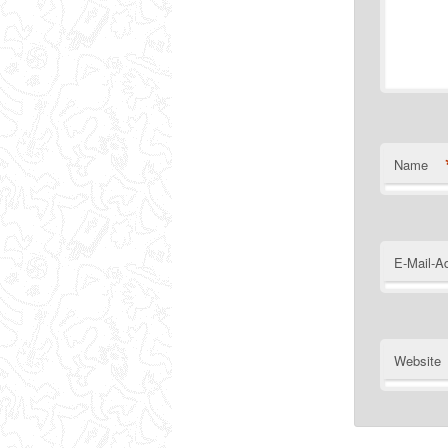
Name
E-Mail-A
Website