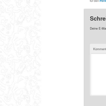
für den
Perm
Schre
Deine E-Mai
Komment