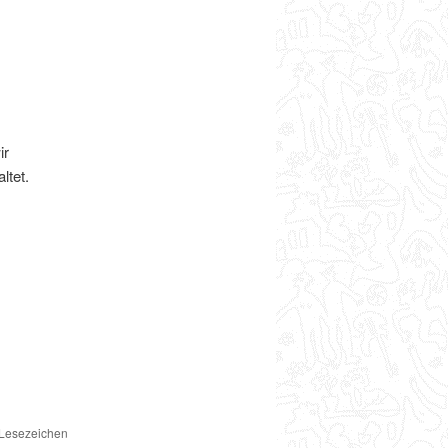
ir
ltet.
n Lesezeichen