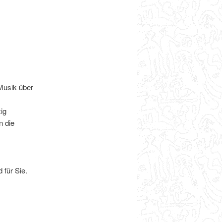
 Musik über
ig
n die
.
 für Sie.