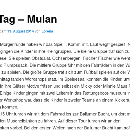
 Tag – Mulan
ht am
13. August 2014
von
Lorena
 Morgenrunde haben wir das Spiel ,, Komm mit, Lauf weg!” gespielt.
gingen die Kinder in ihre Kleingruppen. Die kleine Gruppe traf sich zu
ese. Sie spielten Obstsalat, Ochsenbergen, Fischer Fischer wie weht
d Plumpssack. Die mittlere Gruppe fuhr mit den Fahrrädern in den W
e zu spielen. Die große Gruppe traf sich zum Fußball spielen auf der 
ttag fanden Workshops statt. Im Speisesaal konnten die Kinder, unt
 in ihre Gläser Motive fräsen und selbst ein Micky oder Minnie Maus
 Einige Kinder gingen mit zwei Leitern in das Rettungsboot-museum i
er Workshop war, dass die Kinder in zweier Teams an einem Kickertu
n konnten.
5 Uhr fuhren wir mit dem Fahrrad los zur Ballumer Bucht, um dort m
den Muschelbänken zu fahren. Auf dieser Tour fuhren wir an den
ken vorbei. Bei den ersten Wellen nach der Ballumer Bucht kam sofo