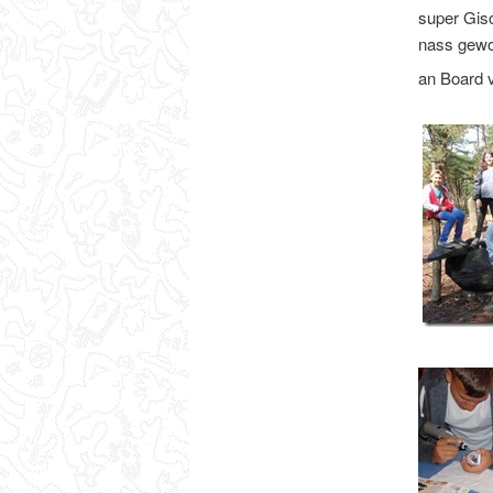
super Gisc
nass gewor
an Board 