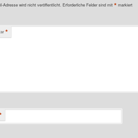
*
l-Adresse wird nicht veröffentlicht.
Erforderliche Felder sind mit
markiert
*
ar
*