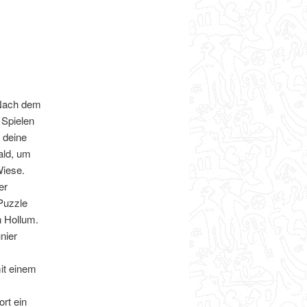
 Nach dem
 Spielen
 deine
ald, um
Wiese.
er
 Puzzle
n Hollum.
nier
it einem
rt ein