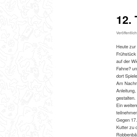
12.
Veröffentlic
Heute zur
Frühstück 
auf der Wi
Fahne? un
dort Spiel
Am Nachmi
Anleitung,
gestalten.
Ein weiter
teilnehme
Gegen 17.1
Kutter zu 
Robbenbän