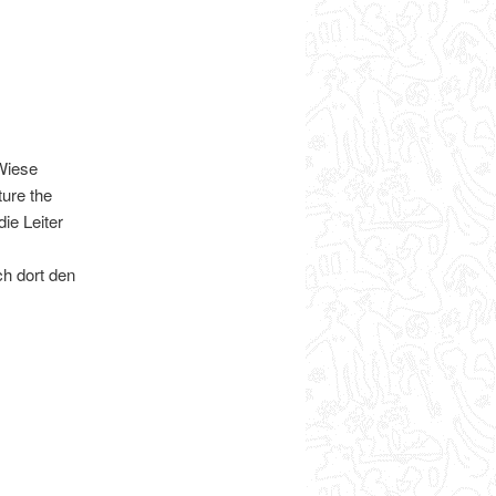
 Wiese
ure the
ie Leiter
h dort den