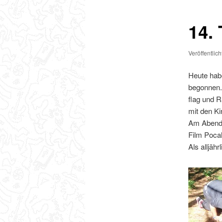
14.
Veröffentlic
Heute habe
begonnen.
flag und 
mit den Ki
Am Abend 
Film Poca
Als alljäh