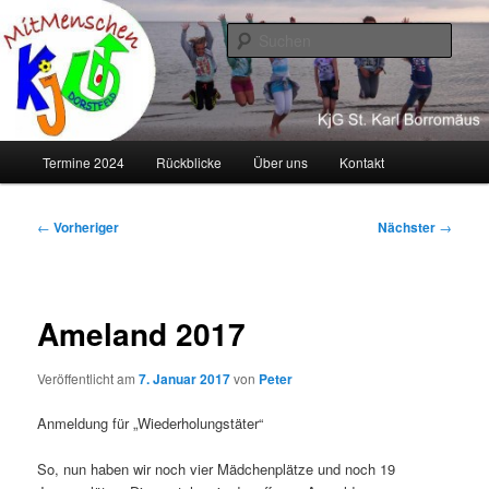
Zum
primären
Such
Inhalt
springen
KJG Dorstfeld
Hauptmenü
Termine 2024
Rückblicke
Über uns
Kontakt
Beitragsnavigation
←
Vorheriger
Nächster
→
Ameland 2017
Veröffentlicht am
7. Januar 2017
von
Peter
Anmeldung für „Wiederholungstäter“
So, nun haben wir noch vier Mädchenplätze und noch 19