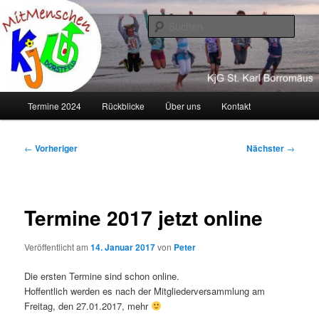
Zum
primären
Such
Inhalt
springen
KJG Dorstfeld
Hauptmenü
Termine 2024
Rückblicke
Über uns
Kontakt
Beitragsnavigation
←
Vorheriger
Nächster
→
Termine 2017 jetzt online
Veröffentlicht am
14. Januar 2017
von
Peter
Die ersten Termine sind schon online.
Hoffentlich werden es nach der Mitgliederversammlung am
Freitag, den 27.01.2017, mehr